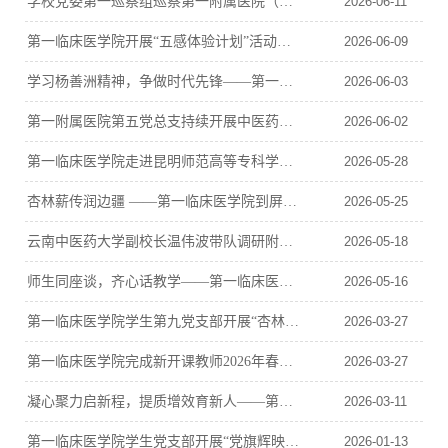
学校党委第一巡察组巡察第一附属医院（第一临床医学院）党委工作动员会召开
2026-06-11
第一临床医学院开展“五感体验计划”活动——“5.25五行应象·悟行明航”心理健康节系列活动
2026-06-09
学习杨善洲精神，争做时代先锋——第一临床医学院开展《杨善洲》主题观影教育活动
2026-06-03
第一附属医院第五党总支持续开展中医药科普进校园活动
2026-06-02
第一临床医学院走进昆明师范高等专科学校附属小学官渡学校开展“三位一体”志愿服务活动
2026-05-28
杏林薪传润边疆 ——第一临床医学院到屏边中信半坡希望小学开展活动
2026-05-25
云南中医药大学副校长温伟波带队调研附一院“一院三区”建设工作
2026-05-18
师生同座谈，齐心话教学——第一临床医学院召开师生教学座谈会
2026-05-16
第一临床医学院学生第九党支部开展“杏林薪火传，健康筑同心”中医药科普进校园活动
2026-03-27
第一临床医学院完成新开课教师2026年春季学期试讲课工作
2026-03-27
凝心聚力启新程，提质增效育新人——第一临床医学院召开2026年春季学期教学学生工作会议
2026-03-11
第一临床医学院学生党支部开展“党旗辉映杏林红 石榴籽连民族心”主题党日活动
2026-01-13