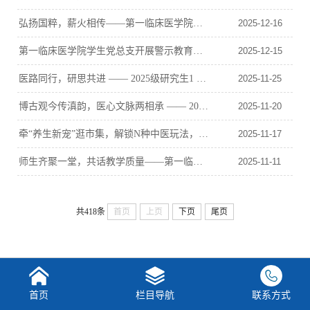
弘扬国粹，薪火相传——第一临床医学院成功举办第九届中医药 临床技能竞赛
2025-12-16
第一临床医学院学生党总支开展警示教育基地参观学习活动
2025-12-15
医路同行，研思共进 —— 2025级研究生1 班学术沙龙在白塔校区举办
2025-11-25
博古观今传滇韵，医心文脉两相承 —— 2025 级研究生 5 班赴云南省博物馆开展研学活动
2025-11-20
牵“养生新宠”逛市集，解锁N种中医玩法，这波年轻人的养生DNA动了
2025-11-17
师生齐聚一堂，共话教学质量——第一临床医学院召开师生教学座谈会
2025-11-11
共418条
首页
上页
下页
尾页
首页
栏目导航
联系方式
Copyright © 云南中医药大学第一临床医学院 版权所有