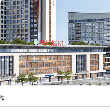
研究生优质课程
研究生专业学位案
例库
1
2
3
4
作