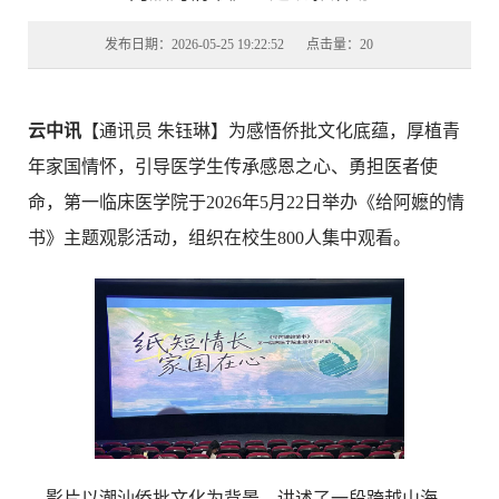
发布日期：
2026-05-25 19:22:52
点击量：
20
云中讯
【通讯员
朱钰琳】
为感悟侨批文化底蕴，厚植青
年家国情怀，引导医学生传承感恩之心、勇担医者使
命，第一临床医学院于
2026年5月22日举办《给阿嬷的情
书》主题观影活动，组织
在校生
800人
集中观看。
影片以潮汕侨批文化为背景，讲述了一段跨越山海、